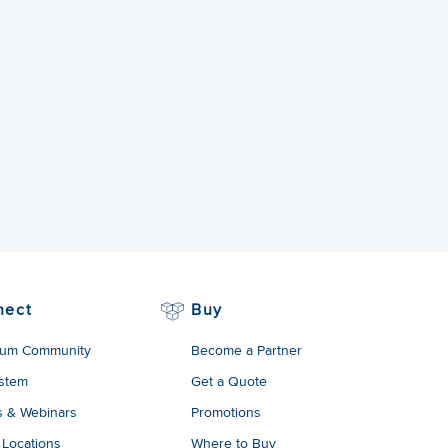
nect
Buy
um Community
Become a Partner
stem
Get a Quote
s & Webinars
Promotions
 Locations
Where to Buy