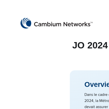
Cambium Networks
Wireless That Just Works
Skip to content
JO 2024
Overvi
Dans le cadre
2024, la Métr
devait assurer