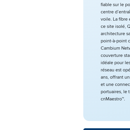
fiable sur le p
centre d’entr
voile. La fibre
ce site isolé
architecture sa
point-à-poin
Cambium Netwo
couverture sta
idéale pour le
réseau est op
ans, offrant u
et une connect
portuaires, le 
cnMaestro™.