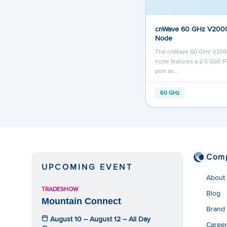
cnWave 60 GHz V2000
Node
The cnWave 60 GHz V2000
node features a 2.5 GbE P
port as…
60 GHz
Com
UPCOMING EVENT
About
TRADESHOW
Blog
Mountain Connect
Brand
August 10 – August 12 – All Day
Caree