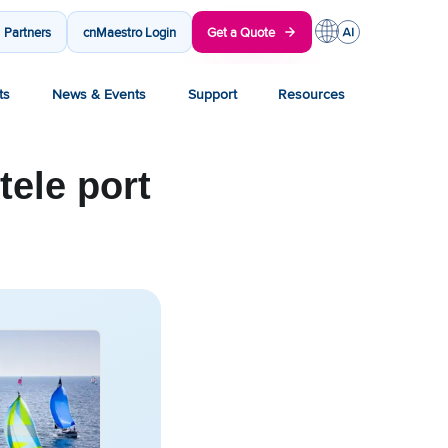
Partners
cnMaestro Login
Get a Quote
ts
News & Events
Support
Resources
ele port