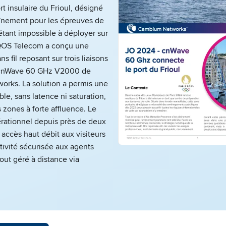
ort insulaire du Frioul, désigné
aînement pour les épreuves de
 étant impossible à déployer sur
, QOS Telecom a conçu une
ns fil reposant sur trois liaisons
t cnWave 60 GHz V2000 de
rks. La solution a permis une
ble, sans latence ni saturation,
s zones à forte affluence. Le
érationnel depuis près de deux
n accès haut débit aux visiteurs
ivité sécurisée aux agents
tout géré à distance via