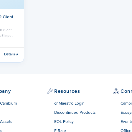
 Client
 client
oE input
Details
pany
Resources
Con
 Cambium
cnMaestro Login
Cambi
Discontinued Products
Ecosy
 Assets
EOL Policy
Event
rs
E-Rate
Office