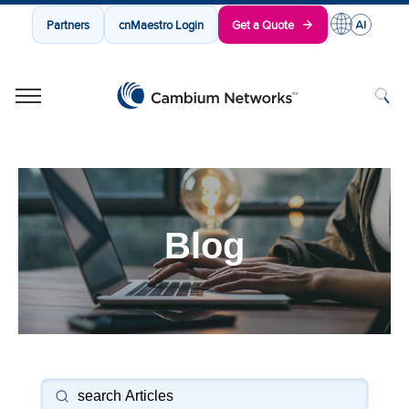
Partners
cnMaestro Login
Get a Quote
Cambium Networks
Wireless That Just Works
Skip to content
Blog