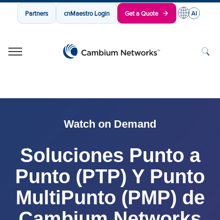
Partners
cnMaestro Login
Get a Quote
Cambium Networks
Wireless That Just Works
Skip to content
Watch on Demand
Soluciones Punto a
Punto (PTP) Y Punto
MultiPunto (PMP) de
Cambium Networks