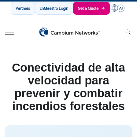
Partners
cnMaestro Login
Get a Quote
Cambium Networks
Wireless That Just Works
Skip to content
Conectividad de alta
velocidad para
prevenir y combatir
incendios forestales