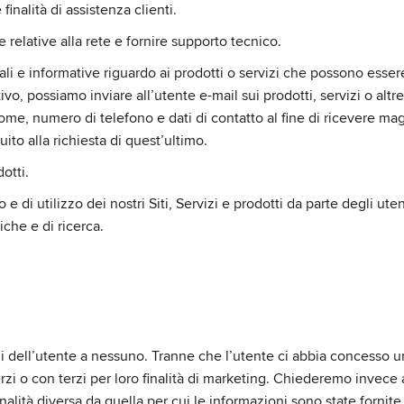
finalità di assistenza clienti.
e relative alla rete e fornire supporto tecnico.
i e informative riguardo ai prodotti o servizi che possono essere d
vo, possiamo inviare all’utente e-mail sui prodotti, servizi o alt
nome, numero di telefono e dati di contatto al fine di ricevere ma
ito alla richiesta di quest’ultimo.
otti.
i utilizzo dei nostri Siti, Servizi e prodotti da parte degli utent
iche e di ricerca.
 dell’utente a nessuno. Tranne che l’utente ci abbia concesso u
zi o con terzi per loro finalità di marketing. Chiederemo invece a
inalità diversa da quella per cui le informazioni sono state forni