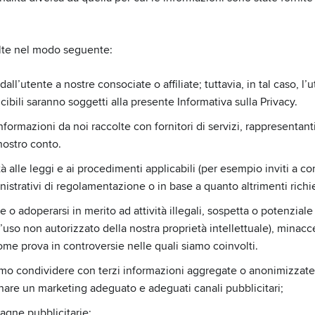
olte nel modo seguente:
l’utente a nostre consociate o affiliate; tuttavia, in tal caso, l’
cibili saranno soggetti alla presente Informativa sulla Privacy.
ormazioni da noi raccolte con fornitori di servizi, rappresentanti
 nostro conto.
à alle leggi e ai procedimenti applicabili (per esempio inviti a co
ministrativi di regolamentazione o in base a quanto altrimenti richi
 o adoperarsi in merito ad attività illegali, sospetta o potenziale 
’uso non autorizzato della nostra proprietà intellettuale), minacce
ome prova in controversie nelle quali siamo coinvolti.
o condividere con terzi informazioni aggregate o anonimizzate r
inare un marketing adeguato e adeguati canali pubblicitari;
agne pubblicitarie;