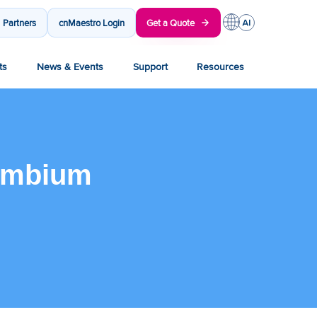
Partners
cnMaestro Login
Get a Quote
ts
News & Events
Support
Resources
Cambium