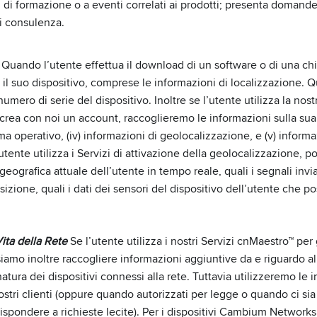
si di formazione o a eventi correlati ai prodotti; presenta domande
di consulenza.
Quando l’utente effettua il download di un software o di una chi
 il suo dispositivo, comprese le informazioni di localizzazione
umero di serie del dispositivo. Inoltre se l’utente utilizza la nostr
a con noi un account, raccoglieremo le informazioni sulla sua rete
istema operativo, (iv) informazioni di geolocalizzazione, e (v) infor
’utente utilizza i Servizi di attivazione della geolocalizzazione, po
geografica attuale dell’utente in tempo reale, quali i segnali invi
izione, quali i dati dei sensori del dispositivo dell’utente che pos
Vita della Rete
Se l’utente utilizza i nostri Servizi cnMaestro™ per
ssiamo inoltre raccogliere informazioni aggiuntive da e riguardo all’
natura dei dispositivi connessi alla rete. Tuttavia utilizzeremo l
ostri clienti (oppure quando autorizzati per legge o quando ci sia
rispondere a richieste lecite). Per i dispositivi Cambium Networks