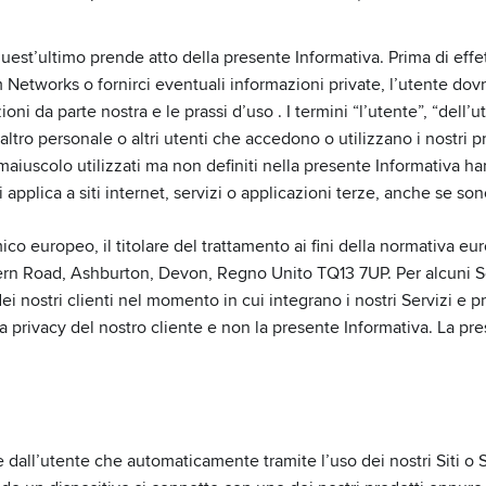
 quest’ultimo prende atto della presente Informativa. Prima di effet
m Networks o fornirci eventuali informazioni private, l’utente do
 da parte nostra e le prassi d’uso . I termini “l’utente”, “dell’ute
altro personale o altri utenti che accedono o utilizzano i nostri p
n maiuscolo utilizzati ma non definiti nella presente Informativa han
lica a siti internet, servizi o applicazioni terze, anche se sono a
mico europeo, il titolare del trattamento ai fini della normativa 
ern Road, Ashburton, Devon, Regno Unito TQ13 7UP. Per alcuni Serv
ei nostri clienti nel momento in cui integrano i nostri Servizi e pr
lla privacy del nostro cliente e non la presente Informativa. La pre
dall’utente che automaticamente tramite l’uso dei nostri Siti o Se