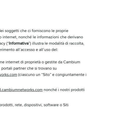
i soggetti che ci forniscono le proprie
 sito internet, nonché le informazioni che derivano
acy (“
Informativa
”) illustra le modalità di raccolta,
erimento all’accesso e all’uso del:
agine internet di proprietà o gestite da Cambium
ri portali partner che si trovano su
works.com
(ciascuno un “Sito” e congiuntamente i
ud.cambiumnetworks.com
nonché i nostri prodotti
rodotti, rete, dispositivi, software o Siti