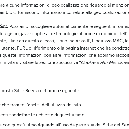
 alcune informazioni di geolocalizzazione riguardo ai menzionati
n cambio ci forniscono informazioni correlate alla geolocalizzazi
ito.
Possiamo raccogliere automaticamente le seguenti informazioni
 registro, java script e altre tecnologie: il nome di dominio dell’u
e, i link da questo cliccati, il suo indirizzo IP, l’indirizzo MAC, la
l’utente, l’URL di riferimento o la pagina internet che ha condotto 
e queste informazioni con altre informazioni che abbiamo raccolto r
i invita a visitare la sezione successiva “
Cookie e altri Meccanis
i nostri Siti e Servizi nel modo seguente:
nche tramite l’analisi dell’utilizzo del sito.
imenti soddisfare le richieste di quest’ultimo.
e con quest’ultimo riguardo all’uso da parte sua dei Siti e dei Serv