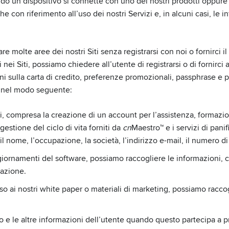
do un dispositivo si connette con uno dei nostri prodotti oppure q
on riferimento all’uso dei nostri Servizi e, in alcuni casi, le in
re molte aree dei nostri Siti senza registrarsi con noi o fornirci 
ei Siti, possiamo chiedere all’utente di registrarsi o di fornirci a
oni sulla carta di credito, preferenze promozionali, passphrase e pa
i nel modo seguente:
Siti, compresa la creazione di un account per l’assistenza, forma
 gestione del ciclo di vita forniti da
cn
Maestro™ e i servizi di pani
l nome, l’occupazione, la società, l’indirizzo e-mail, il numero di
iornamenti del software, possiamo raccogliere le informazioni, 
cazione.
o ai nostri white paper o materiali di marketing, possiamo raccogl
to e le altre informazioni dell’utente quando questo partecipa a 