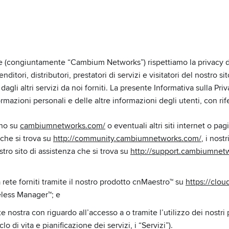
te (congiuntamente “Cambium Networks”) rispettiamo la privacy de
enditori, distributori, prestatori di servizi e visitatori del nostro
dagli altri servizi da noi forniti. La presente Informativa sulla Priv
mazioni personali e delle altre informazioni degli utenti, con rif
ano su
cambiumnetworks.com/
o eventuali altri siti internet o p
che si trova su
http://community.cambiumnetworks.com/
, i nost
ostro sito di assistenza che si trova su
http://support.cambiumnet
lla rete forniti tramite il nostro prodotto cnMaestro™ su
https://clo
reless Manager™; e
te nostra con riguardo all’accesso a o tramite l’utilizzo dei nostri p
 di vita e pianificazione dei servizi, i “Servizi”).