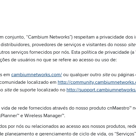
em conjunto, “Cambium Networks”) respeitam a privacidade dos 
 distribuidores, provedores de serviços e visitantes do nosso
site
utros serviços fornecidos por nós. Esta política de privacidade (a 
ções de usuários no que se refere ao acesso ou uso de:
dos em
cambiumnetworks.com/
ou qualquer outro
site
ou páginas 
 comunidade localizado em
http://community.cambiumnetworks
so
site
de suporte localizado no
http://support.cambiumnetwork
 vida de rede fornecidos através do nosso produto cnMaestro™ 
kPlanner™ e Wireless Manager™.
os por nós ou relacionados ao acesso aos nossos produtos, rede,
e planejamento e gerenciamento de ciclo de vida, os “Serviços”