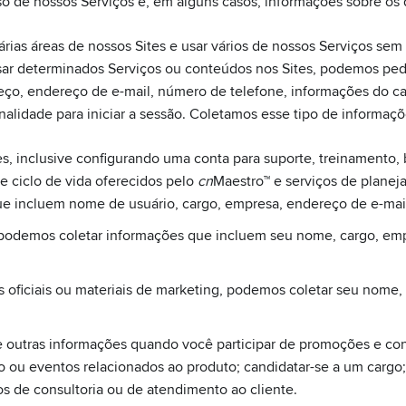
so de nossos Serviços e, em alguns casos, informações sobre os 
ias áreas de nossos Sites e usar vários de nossos Serviços se
sar determinados Serviços ou conteúdos nos Sites, podemos ped
ço, endereço de e-mail, número de telefone, informações do car
onalidade para iniciar a sessão. Coletamos esse tipo de informaç
s, inclusive configurando uma conta para suporte, treinamento, 
e ciclo de vida oferecidos pelo
cn
Maestro™ e serviços de planej
e incluem nome de usuário, cargo, empresa, endereço de e-mail
 podemos coletar informações que incluem seu nome, cargo, emp
 oficiais ou materiais de marketing, podemos coletar seu nome, 
outras informações quando você participar de promoções e con
to ou eventos relacionados ao produto; candidatar-se a um cargo;
os de consultoria ou de atendimento ao cliente.