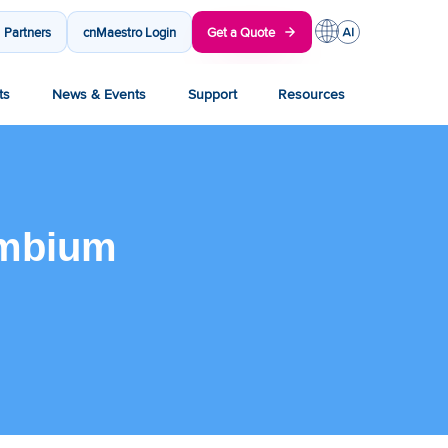
Partners
cnMaestro Login
Get a Quote
ts
News & Events
Support
Resources
ambium