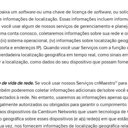
 baixa um
software
ou uma chave de licença de
software,
ou soli
ve informações de localização. Essas informações incluem inform
se você usar algum de nossos serviços de gerenciamento e planej
ma conta conosco, coletaremos informações sobre sua rede e os d
, (iii) sistema operacional, (iv) informações sobre localização geo
orta e endereços IP). Quando você usar Serviços com a função d
 verdadeira localização geográfica em tempo real, como sinais e
r a localização, como dados do seu dispositivo que possam forn
 de vida de rede.
Se você usar nossos Serviços cnMaestro™ para 
mbém poderemos coletar informações adicionais de/sobre você e s
nectados à rede. No entanto, usaremos as informações apenas qu
galmente autorizados ou obrigados para garantir o cumprimento da
 aos dispositivos da Cambium Networks que usam tecnologia de 
o geográfica sobre esses dispositivos (e a(s) rede(s) em que est
r sua vez, nos fornecem informações de localização geográfica r