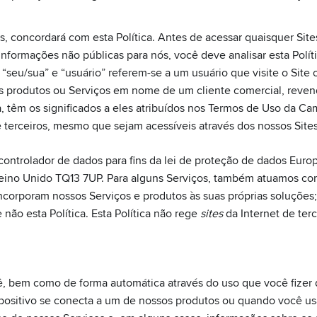
s, concordará com esta Política. Antes de acessar quaisquer Site
formações não públicas para nós, você deve analisar esta Políti
“seu/sua” e “usuário” referem-se a um usuário que visite o Site 
s produtos ou Serviços em nome de um cliente comercial, revend
, têm os significados a eles atribuídos nos Termos de Uso da Ca
e terceiros, mesmo que sejam acessíveis através dos nossos Sites
ontrolador de dados para fins da lei de proteção de dados Europ
Reino Unido TQ13 7UP. Para alguns Serviços, também atuamos co
ncorporam nossos Serviços e produtos às suas próprias soluçõe
 não esta Política. Esta Política não rege
sites
da Internet de terc
, bem como de forma automática através do uso que você fizer 
ositivo se conecta a um de nossos produtos ou quando você u