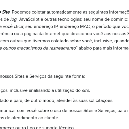
 Site
.
Podemos coletar automaticamente as seguintes informaçõe
os de
log
, JavaScript e outras tecnologias: seu nome de domínio;
 você clica; seu endereço IP, endereço MAC, o período que você
erência ou a página da Internet que direcionou você aos nossos S
com outras que tivermos coletado sobre você, inclusive, quando
e outros mecanismos de rastreamento
” abaixo para mais informa
ossos Sites e Serviços da seguinte forma:
iços, inclusive analisando a utilização do
site
.
itado e para, de outro modo, atender às suas solicitações.
omunicar com você sobre o uso de nossos Sites e Serviços, para
ins de atendimento ao cliente.
ornecer outro tipo de suporte técnico.