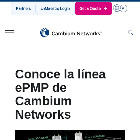
Partners
cnMaestro Login
Get a Quote
Cambium Networks
Wireless That Just Works
Skip to content
Conoce la línea
ePMP de
Cambium
Networks