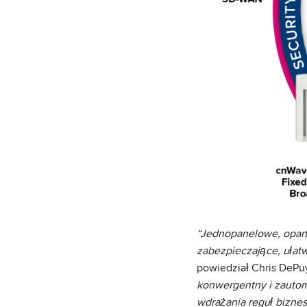
“Jednopanelowe, opart
zabezpieczające, ułat
powiedział Chris DePuy
konwergentny i zautom
wdrażania reguł bizne