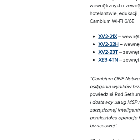
wewnętrznych i zewnę
hotelarstwie, edukacji
Cambium Wi-Fi 6/6E:
XV2-21X
– wewnętr
XV2-22H
– wewnętr
XV2-23T
– zewnętr
XE3-4TN
– zewnętr
“Cambium ONE Network 
osiągania wyników biz
powiedział Rad Sethur
i dostawcy usług MSP m
zarządzanej inteligen
przekształca operacje 
biznesowej”.