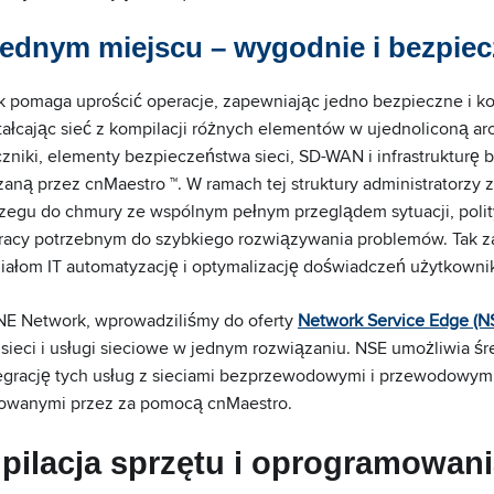
ednym miejscu – wygodnie i bezpiec
pomaga uprościć operacje, zapewniając jedno bezpieczne i 
tałcając sieć z kompilacji różnych elementów w ujednoliconą arc
ączniki, elementy bezpieczeństwa sieci, SD-WAN i infrastruktu
zaną przez cnMaestro ™. W ramach tej struktury administratorzy
rzegu do chmury ze wspólnym pełnym przeglądem sytuacji, poli
 pracy potrzebnym do szybkiego rozwiązywania problemów. Tak 
ziałom IT automatyzację i optymalizację doświadczeń użytkow
 Network, wprowadziliśmy do oferty
Network Service Edge (N
ieci i usługi sieciowe w jednym rozwiązaniu. NSE umożliwia ś
egrację tych usług z sieciami bezprzewodowymi i przewodowym
lowanymi przez za pomocą cnMaestro.
pilacja sprzętu i oprogramowani