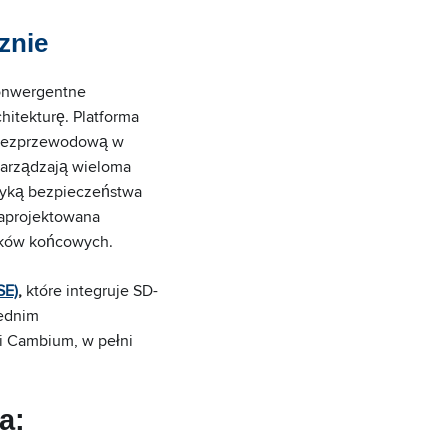
znie
konwergentne
hitekturę. Platforma
rę bezprzewodową w
 zarządzają wieloma
tyką bezpieczeństwa
zaprojektowana
ników końcowych.
SE)
,
które integruje SD-
rednim
i Cambium, w pełni
a: