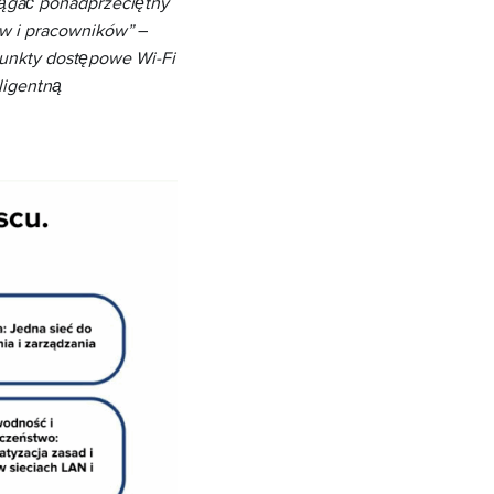
siągać ponadprzeciętny
w i pracowników”
–
unkty dostępowe Wi-Fi
ligentną