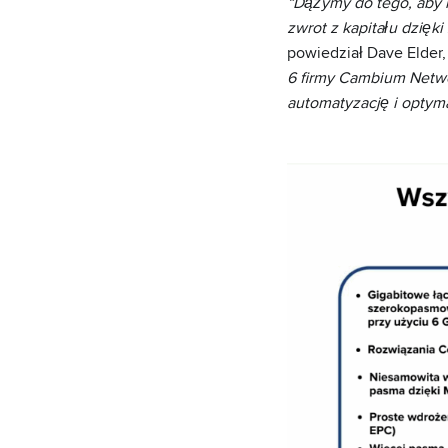
“Dążymy do tego, aby n
zwrot z kapitału dzię
powiedział Dave Elder,
6 firmy Cambium Netwo
automatyzację i optymal