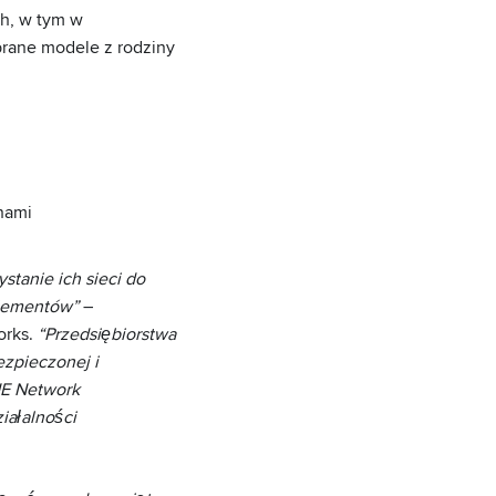
h, w tym w
ybrane modele z rodziny
nami
tanie ich sieci do
elementów”
–
orks.
“Przedsiębiorstwa
ezpieczonej i
NE Network
iałalności