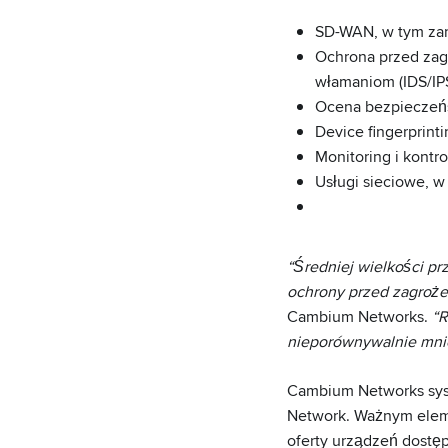
SD-WAN, w tym zar
Ochrona przed zag
włamaniom (IDS/IP
Ocena bezpieczeńs
Device fingerprint
Monitoring i kontrol
Usługi sieciowe, 
“Średniej wielkości p
ochrony przed zagrożen
Cambium Networks.
“R
nieporównywalnie mnie
Cambium Networks syst
Network. Ważnym ele
oferty urządzeń dostę