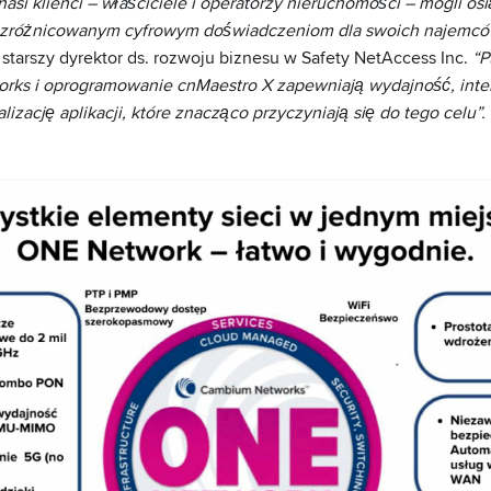
asi klienci – właściciele i operatorzy nieruchomości – mogli o
ki zróżnicowanym cyfrowym doświadczeniom dla swoich najemcó
 starszy dyrektor ds. rozwoju biznesu w Safety NetAccess Inc.
“P
rks i oprogramowanie cnMaestro X zapewniają wydajność, inte
izację aplikacji, które znacząco przyczyniają się do tego celu”.