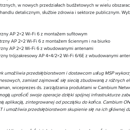
trznych, w nowych przedziałach budżetowych w wielu obszarac
, handlu detalicznym, służbie zdrowia i sektorze publicznym. W
zny AP 2×2 Wi-Fi 6 z montażem sufitowym
zny AP 2×2 Wi-Fi 6 z montażem ściennym i na biurko
zny AP 2×2 Wi-Fi 6 z wbudowanymi antenami
zny trójzakresowy AP 4×4/2×2 Wi-Fi 6/6E z wbudowanymi ante
umożliwia przedsiębiorstwom i dostawcom usług MSP wykorzys
nesowych, zamiast zajmować się siecią zbudowaną z różnych 
aman, wiceprezes ds. zarządzania produktami w Cambium Netw
ogą uprościć swoje operacje dzięki spójnej infrastrukturze zab
tną aplikacją, zintegrowanej od początku do końca. Cambium O
IT i umożliwia przedsiębiorstwom skupienie się na ich głównej dz