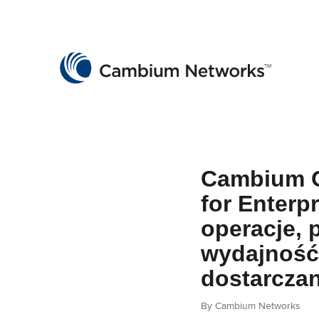
Cambium Networks
Wireless That Just Works
Skip to content
Cambium 
for Enterp
operacje, 
wydajność 
dostarczan
By Cambium Networks