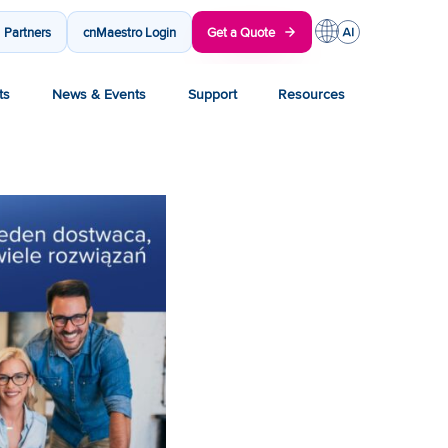
Partners
cnMaestro Login
Get a Quote
ts
News & Events
Support
Resources