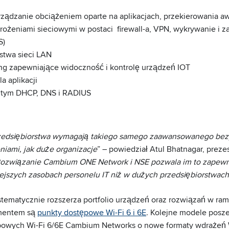
ządzanie obciążeniem oparte na aplikacjach, przekierowania aw
rożeniami sieciowymi w postaci firewall-a, VPN, wykrywanie i 
S)
twa sieci LAN
ing zapewniające widoczność i kontrolę urządzeń IOT
a aplikacji
w tym DHCP, DNS i RADIUS
rzedsiębiorstwa wymagają takiego samego zaawansowanego bezp
iami, jak duże organizacje
” – powiedział Atul Bhatnagar, preze
ozwiązanie Cambium ONE Network i NSE pozwala im to zapewn
jszych zasobach personelu IT niż w dużych przedsiębiorstwach
ematycznie rozszerza portfolio urządzeń oraz rozwiązań w ra
mentem są
punkty dostępowe Wi-Fi 6 i 6E
. Kolejne modele posze
powych Wi-Fi 6/6E Cambium Networks o nowe formaty wdrażeń W