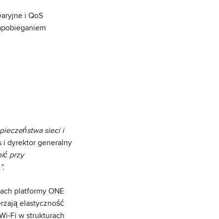
aryjne i QoS
zapobieganiem
ieczeństwa sieci i
s i dyrektor generalny
ić przy
”.
mach platformy ONE
rzają elastyczność
i-Fi w strukturach