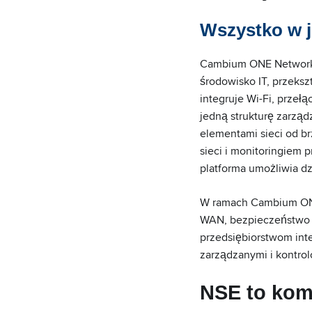
Wszystko w j
Cambium ONE Network 
środowisko IT, przeksz
integruje Wi-Fi, przeł
jedną strukturę zarząd
elementami sieci od b
sieci i monitoringiem
platforma umożliwia d
W ramach Cambium ONE
WAN, bezpieczeństwo s
przedsiębiorstwom int
zarządzanymi i kontro
NSE to kom