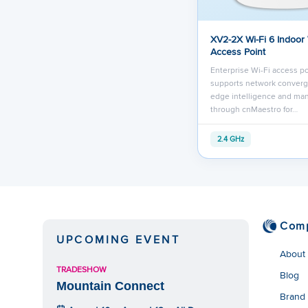
XV2-2X Wi-Fi 6 Indoor
Access Point
Enterprise Wi-Fi access po
supports network converg
edge intelligence and m
through cnMaestro for…
2.4 GHz
Com
UPCOMING EVENT
About
TRADESHOW
Blog
Mountain Connect
Brand