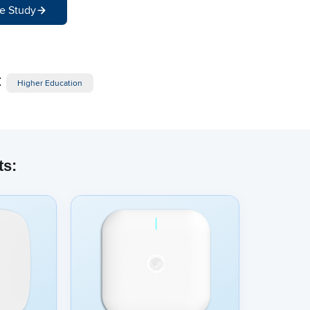
e Study
:
Higher Education
ts: