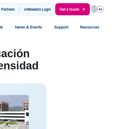
Partners
cnMaestro Login
Get a Quote
ts
News & Events
Support
Resources
cación
densidad