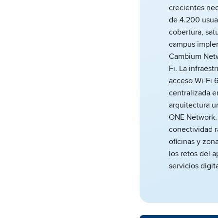
crecientes nec
de 4.200 usua
cobertura, satu
campus implem
Cambium Netwo
Fi. La infraes
acceso Wi-Fi 6
centralizada e
arquitectura u
ONE Network. 
conectividad r
oficinas y zon
los retos del a
servicios digit