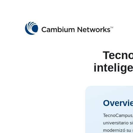
Cambium Networks
Wireless That Just Works
Skip to content
Tecno
intelig
Overvi
TecnoCampus, 
universitario 
modernizó su r