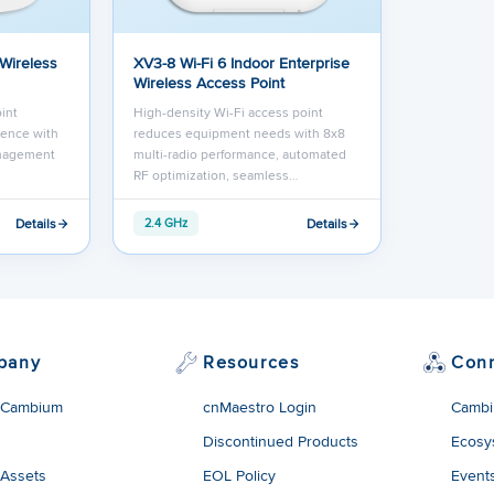
 Wireless
XV3-8 Wi-Fi 6 Indoor Enterprise
Wireless Access Point
int
High-density Wi-Fi access point
ence with
reduces equipment needs with 8x8
anagement
multi-radio performance, automated
RF optimization, seamless…
Details
Details
2.4 GHz
pany
Resources
Con
 Cambium
cnMaestro Login
Cambi
Discontinued Products
Ecosy
 Assets
EOL Policy
Event