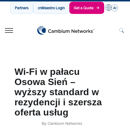
Partners
cnMaestro Login
Get a Quote
Cambium Networks
Wireless That Just Works
Skip to content
Wi-Fi w pałacu
Osowa Sień –
wyższy standard w
rezydencji i szersza
oferta usług
By Cambium Networks