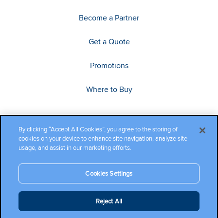
Become a Partner
Get a Quote
Promotions
Where to Buy
By clicking “Accept All Cookies”, you agree to the storing of
cookies on your device to enhance site navigation, analyze site
usage, and assist in our marketing efforts.
Cookies Settings
Copyright ©2026 Cambium Networks, Ltd. All rights reserved.
Reject All
Company Terms and Conditions
|
Privacy