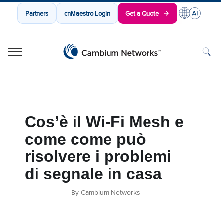
Partners
cnMaestro Login
Get a Quote
Cambium Networks
Wireless That Just Works
Skip to content
Cos’è il Wi-Fi Mesh e
come come può
risolvere i problemi
di segnale in casa
By Cambium Networks