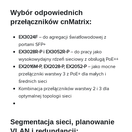
Wybór odpowiednich
przełączników cnMatrix:
EX3024F
– do agregacji światłowodowej z
portami SFP+
EX3028R-P i EX3052R-P
– do pracy jako
wysokowydajny rdzeń sieciowy z obsługą PoE++
EX2016M-P, EX2028-P, EX2052-P
– jako mocne
przełączniki warstwy 3 z PoE+ dla małych i
średnich sieci
Kombinacja przełączników warstwy 2 i 3 dla
optymalnej topologii sieci
Segmentacja sieci, planowanie
VLAN i redundancji: