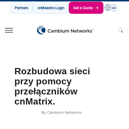
Partners
cnMaestro Login
Get a Quote
Cambium Networks
Wireless That Just Works
Skip to content
Rozbudowa sieci
przy pomocy
przełączników
cnMatrix.
By Cambium Networks