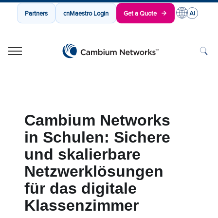
Partners
cnMaestro Login
Get a Quote
Cambium Networks
Wireless That Just Works
Skip to content
Cambium Networks
in Schulen: Sichere
und skalierbare
Netzwerklösungen
für das digitale
Klassenzimmer