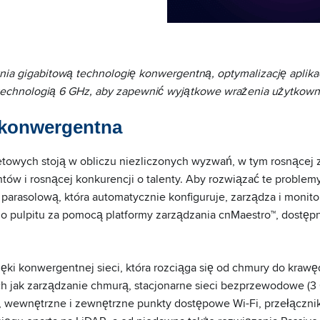
a gigabitową technologię konwergentną, optymalizację aplikacj
technologią 6 GHz, aby zapewnić wyjątkowe wrażenia użytkown
 konwergentna
towych stoją w obliczu niezliczonych wyzwań, w tym rosnącej z
ntów i rosnącej konkurencji o talenty. Aby rozwiązać te probl
 parasolową, która automatycznie konfiguruje, zarządza i monit
go pulpitu za pomocą platformy zarządzania cnMaestro™, dostęp
ęki konwergentnej sieci, która rozciąga się od chmury do krawę
ich jak zarządzanie chmurą, stacjonarne sieci bezprzewodowe (3
 wewnętrzne i zewnętrzne punkty dostępowe Wi-Fi, przełączniki