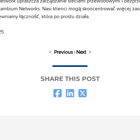
Network upraszcza zarządzanie sieciami przewodowymi i bezp
ambium Networks. Nasi klienci mogą skoncentrować więcej za
pewniamy łączność, która po prostu działa.
25
<
Previous
|
Next
>
SHARE THIS POST