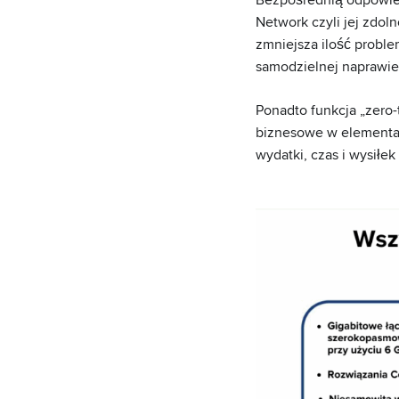
Network czyli jej zdol
zmniejsza ilość proble
samodzielnej naprawie
Ponadto funkcja „zero-
biznesowe w elementac
wydatki, czas i wysił