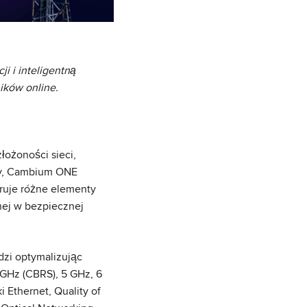
i i inteligentną
ików online.
łożoności sieci,
emy, Cambium ONE
oruje różne elementy
nej w bezpiecznej
dzi optymalizując
 GHz (CBRS), 5 GHz, 6
 Ethernet, Quality of