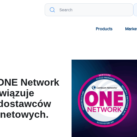
Products
Marke
ONE Network
związuje
 dostawców
rnetowych.