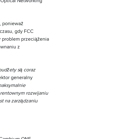
 Optical Networking
, ponieważ
 czasu, gdy FCC
y problem przeciążenia
ównaniu z
udżety są coraz
rektor generalny
maksymalnie
 rentownym rozwijaniu
t na zarządzaniu
ha Cambium ONE