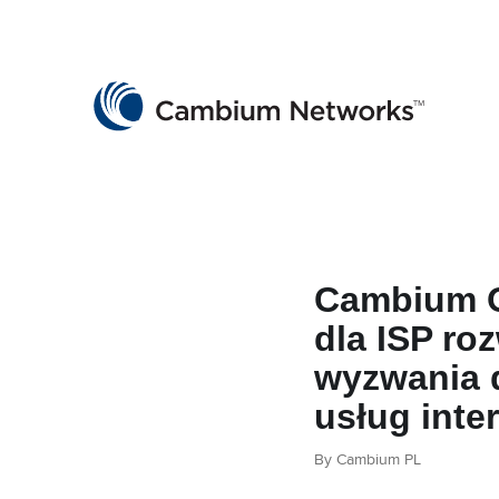
Cambium Networks
Wireless That Just Works
Skip to content
Cambium 
dla ISP ro
wyzwania
usług inte
By Cambium PL