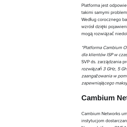
Platforma jest odpowi
takimi samymi problema
Według corocznego ba
wzrósł dzięki pojawie
mogą rozwiązać niedob
“Platforma Cambium O
dla klientów ISP w cza
SVP ds. zarządzania p
rozwiązań 3 GHz, 5 GH
zaangażowania w pomo
zapewniającego maksym
Cambium Ne
Cambium Networks umo
instytucjom dostarcza