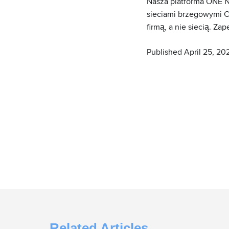
Nasza platforma ONE 
sieciami brzegowymi C
firmą, a nie siecią. Za
Published April 25, 20
Related Articles