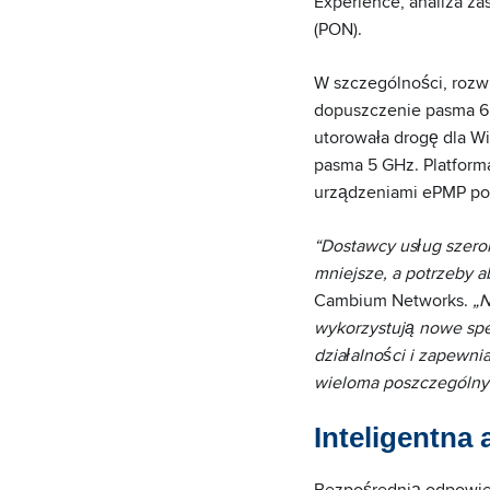
Experience, analiza za
(PON).
W szczególności, rozw
dopuszczenie pasma 6 
utorowała drogę dla Wi
pasma 5 GHz. Platfor
urządzeniami ePMP pop
“Dostawcy usług szer
mniejsze, a potrzeby a
Cambium Networks.
„N
wykorzystują nowe spe
działalności i zapewn
wieloma poszczególnym
Inteligentna
Bezpośrednią odpowied