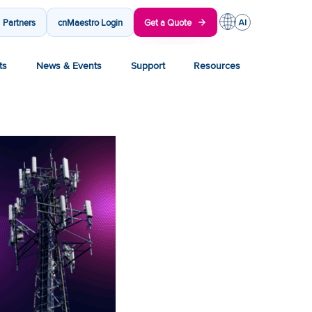
Partners
cnMaestro Login
Get a Quote
ts
News & Events
Support
Resources