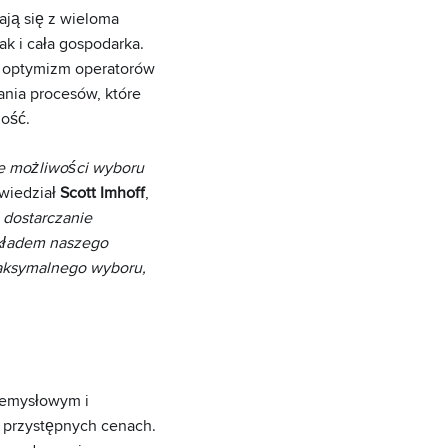
ają się z wieloma
ak i cała gospodarka.
 optymizm operatorów
ania procesów, które
ość.
e możliwości wyboru
wiedział
Scott Imhoff
,
 dostarczanie
ykładem naszego
aksymalnego wyboru,
zemysłowym i
 przystępnych cenach.