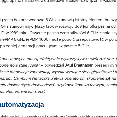
sięgu oparta na LiDAR, a od niedawna także rozwiązania Passive
iązania bezprzewodowe 6 GHz stanowią istotny element branży
GHz stanowi największy krok w rozwoju dostępności pasma od
-Fi w 1989 roku. Otwarcie pasma częstotliwości 6 GHz zmniejsz
ma ePMP 6 GHz (ePMP 4600) może potroić przepustowość w por
rzedniej generacji pracującymi w paśmie 5 GHz.
okopasmowych muszą efektywnie wykorzystywać swój złożone, b
bonentów stale rosną”
– powiedział
Atul Bhatnagar
, prezes i dy
asze innowacje zapewniają wysokowydajne sieci gigabitowe i 
ktrum. Cambium Networks ułatwia operatorom skupienie się na
ianiu doskonałych doświadczeń użytkownikom końcowym, zamias
i elementami ich sieci”.
 automatyzacja
zią na luki w zasobach i umiejętnościach jest kluczowa cec