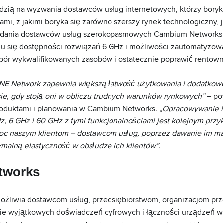
edzią na wyzwania dostawców usług internetowych, którzy boryk
mi, z jakimi boryka się zarówno szerszy rynek technologiczny, j
dania dostawców usług szerokopasmowych Cambium Networks
niu się dostępności rozwiązań 6 GHz i możliwości zautomatyzow
ór wykwalifikowanych zasobów i ostatecznie poprawić rentown
NE Network zapewnia większą łatwość użytkowania i dodatkow
sie, gdy stoją oni w obliczu trudnych warunków rynkowych”
– po
roduktami i planowania w Cambium Networks.
„Opracowywanie i
z, 6 GHz i 60 GHz z tymi funkcjonalnościami jest kolejnym prz
c naszym klientom – dostawcom usług, poprzez dawanie im m
alną elastyczność w obsłudze ich klientów”.
tworks
żliwia dostawcom usług, przedsiębiorstwom, organizacjom pr
nie wyjątkowych doświadczeń cyfrowych i łączności urządzeń w