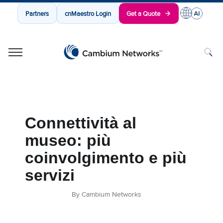
Partners
cnMaestro Login
Get a Quote
Cambium Networks
Wireless That Just Works
Skip to content
Connettività al
museo: più
coinvolgimento e più
servizi
By Cambium Networks