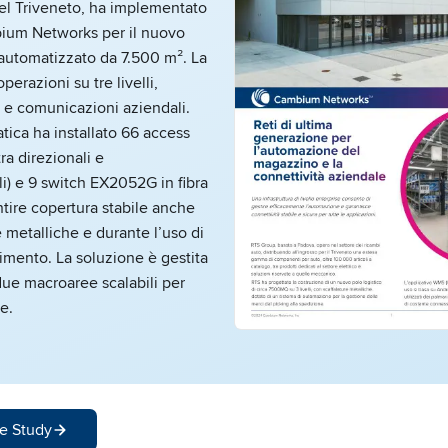
el Triveneto, ha implementato
ium Networks per il nuovo
 automatizzato da 7.500 m². La
perazioni su tre livelli,
e comunicazioni aziendali.
tica ha installato 66 access
tra direzionali e
i) e 9 switch EX2052G in fibra
tire copertura stabile anche
e metalliche e durante l’uso di
imento. La soluzione è gestita
due macroaree scalabili per
e.
e Study