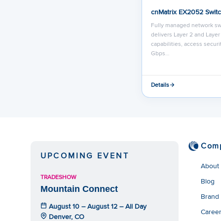
cnMatrix EX2052 Swit
Fully managed network sw
delivers Layer 2 and Layer
capabilities, access securit
Gbps…
Details
Com
UPCOMING EVENT
About
TRADESHOW
Blog
Mountain Connect
Brand
August 10 – August 12 – All Day
Caree
Denver, CO