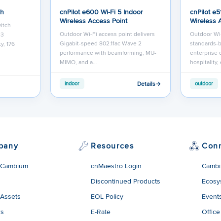
ch
cnPilot e600 Wi-Fi 5 Indoor
cnPilot e5
Wireless Access Point
Wireless 
itch
Outdoor Wi-Fi access point delivers
Outdoor Wi-
 3
Gigabit-speed 802.11ac Wave 2
standards-
y, 176
performance with beamforming, MU-
enterprise 
MIMO, and a…
hospitality
Details
indoor
outdoor
pany
Resources
Con
 Cambium
cnMaestro Login
Cambi
Discontinued Products
Ecosy
 Assets
EOL Policy
Event
rs
E-Rate
Office