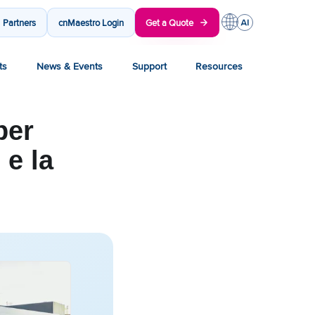
Partners
cnMaestro Login
Get a Quote
ts
News & Events
Support
Resources
per
 e la