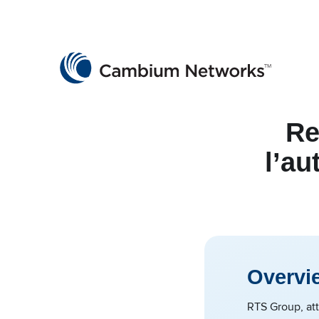
Cambium Networks
Wireless That Just Works
Skip to content
Re
l’au
Overvi
RTS Group, att