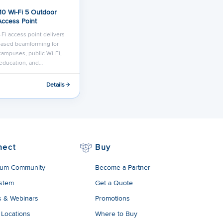
10 Wi-Fi 5 Outdoor
Access Point
Fi access point delivers
based beamforming for
campuses, public Wi-Fi,
, education, and…
Details
nect
Buy
um Community
Become a Partner
stem
Get a Quote
s & Webinars
Promotions
 Locations
Where to Buy