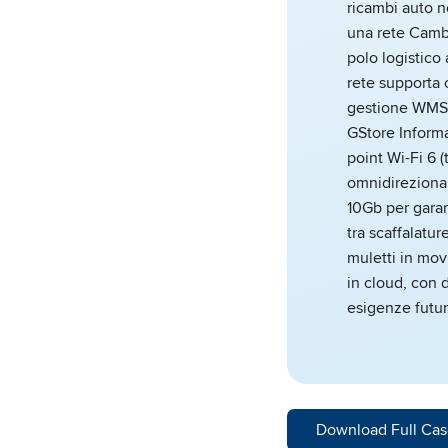
ricambi auto n
una rete Camb
polo logistico
rete supporta o
gestione WMS 
GStore Informa
point Wi-Fi 6 (
omnidirezional
10Gb per garan
tra scaffalatur
muletti in mov
in cloud, con 
esigenze futur
Download Full Cas