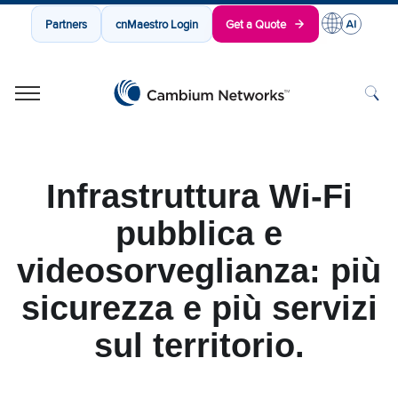
Partners
cnMaestro Login
Get a Quote
Cambium Networks
Wireless That Just Works
Skip to content
Infrastruttura Wi-Fi
pubblica e
videosorveglianza: più
sicurezza e più servizi
sul territorio.