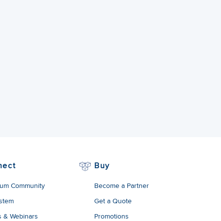
nect
Buy
um Community
Become a Partner
stem
Get a Quote
s & Webinars
Promotions