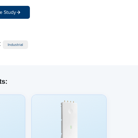
e Study
:
Industrial
ts: