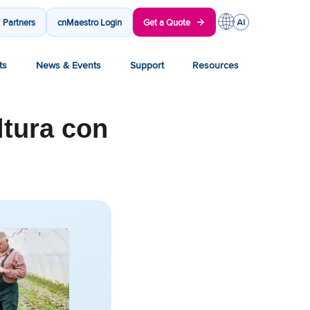
Partners
cnMaestro Login
Get a Quote
ts
News & Events
Support
Resources
ltura con