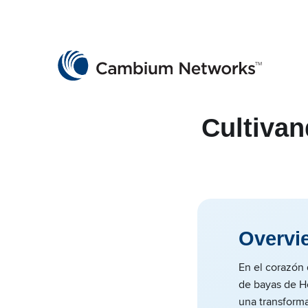
Cambium Networks
Wireless That Just Works
Skip to content
Cultivan
Overvi
En el corazón 
de bayas de Ho
una transforma