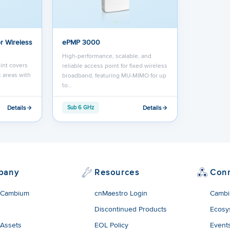
r Wireless
ePMP 3000
High-performance, scalable, and
int covers
reliable access point for fixed wireless
 areas with
broadband, featuring MU-MIMO for up
to…
Details
Details
Sub 6 GHz
pany
Resources
Con
 Cambium
cnMaestro Login
Cambi
Discontinued Products
Ecosy
 Assets
EOL Policy
Event