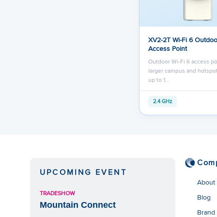
XV2-2T Wi-Fi 6 Outdoo
Access Point
Outdoor Wi-Fi 6 access po
larger campus and hotspot
up to 1…
2.4 GHz
Com
UPCOMING EVENT
About
TRADESHOW
Blog
Mountain Connect
Brand