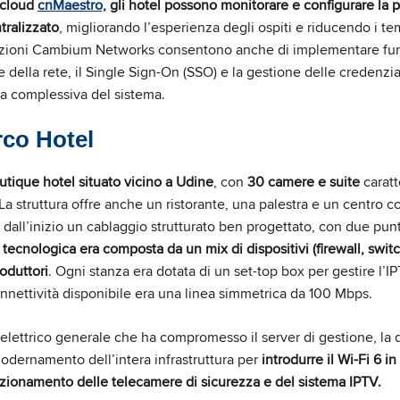
 cloud
cnMaestro,
gli hotel possono monitorare e configurare la p
tralizzato
, migliorando l’esperienza degli ospiti e riducendo i te
zioni Cambium Networks consentono anche di implementare fun
ella rete, il Single Sign-On (SSO) e la gestione delle credenzia
za complessiva del sistema.
rco Hotel
utique hotel situato vicino a Udine
, con
30 camere e suite
carat
 struttura offre anche un ristorante, una palestra e un centro co
in dall’inizio un cablaggio strutturato ben progettato, con due pun
ra tecnologica era composta da un mix di dispositivi (firewall, swit
roduttori
. Ogni stanza era dotata di un set-top box per gestire l’IP
nnettività disponibile era una linea simmetrica da 100 Mbps.
elettrico generale che ha compromesso il server di gestione, la 
ernamento dell’intera infrastruttura per
introdurre il Wi-Fi 6 in
unzionamento delle telecamere di sicurezza e del sistema IPTV.