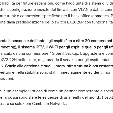
calabilità per future espansioni, come l’aggiunta di sistemi di vi
sto la configurazione iniziale del firewall con VLAN e dati di conne
rte trunk e connessioni specifiche per il back office (domotica, P
uita dalla predisposizione dello switch EX2028P con funzionali
porta il personale dell’hotel, gli ospiti (fino a oltre 30 connessio
eeting), il sistema IPTV, il Wi-Fi per gli ospiti e quello per gli uff
fiancata da una connessione 4G per il backup. L’upgrade si è con
 XV2-22H nelle suite, migliorando il servizio per gli ospiti dotati 
 6.
Grazie alla gestione cloud, l’intera infrastruttura è ora costa
ertura e nella stabilità sono stati immediatamente evidenti: non s
essioni.
el è un esempio virtuoso di come un partner competente e speci
stemi possa soddisfare le esigenze di una realtà del mondo hospit
sato su soluzioni Cambium Networks.