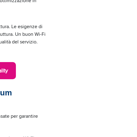
’ottimizzazione in
ttura. Le esigenze di
truttura. Un buon Wi-Fi
alità del servizio.
lity
bium
sate per garantire