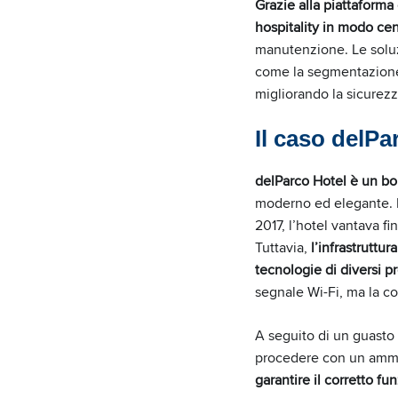
Grazie alla piattaforma
hospitality in modo cen
manutenzione. Le solu
come la segmentazione d
migliorando la sicurez
Il caso delPa
delParco Hotel è un bo
moderno ed elegante. La
2017, l’hotel vantava f
Tuttavia,
l’infrastruttu
tecnologie di diversi p
segnale Wi-Fi, ma la co
A seguito di un guasto 
procedere con un ammod
garantire il corretto f