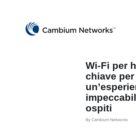
Cambium Networks
Wireless That Just Works
Skip to content
Wi-Fi per h
chiave per
un’esperi
impeccabil
ospiti
By Cambium Networks