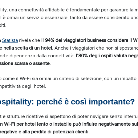
ality, una connettività affidabile è fondamentale per garantire la 
tel è ormai un servizio essenziale, tanto da essere considerato uno 
iti.
a
Statista
rivela che
il 94% dei viaggiatori business considera il Wi
nella scelta di un hotel
. Anche i viaggiatori che non si spostan
orte dipendenza dalla connettività:
l’80% degli ospiti valuta neg
sione scarsa o assente
.
 come il Wi-Fi sia ormai un criterio di selezione, con un impatto d
petitività degli hotel.
spitality: perché è così importante?
ort e strutture ricettive si aspettano di poter navigare senza interru
n Wi-Fi per hotel lento o instabile può influire negativamente sul
gative e alla perdita di potenziali clienti.