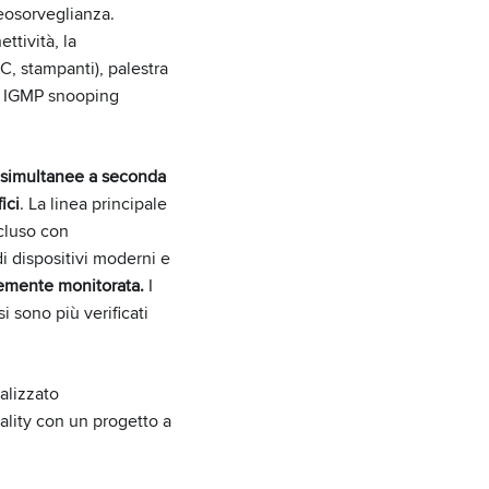
deosorveglianza.
ttività, la
C, stampanti), palestra
tà IGMP snooping
ni simultanee a seconda
ici
. La linea principale
cluso con
di dispositivi moderni e
ntemente monitorata.
I
i sono più verificati
alizzato
ality con un progetto a