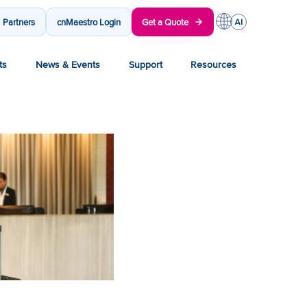
Partners
cnMaestro Login
Get a Quote
ts
News & Events
Support
Resources