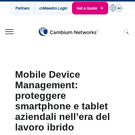
Partners
cnMaestro Login
Get a Quote
Cambium Networks
Wireless That Just Works
Skip to content
Mobile Device
Management:
proteggere
smartphone e tablet
aziendali nell’era del
lavoro ibrido