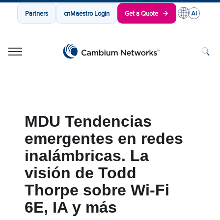
Partners
cnMaestro Login
Get a Quote
Cambium Networks
Wireless That Just Works
Skip to content
MDU Tendencias
emergentes en redes
inalámbricas. La
visión de Todd
Thorpe sobre Wi-Fi
6E, IA y más