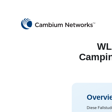
Cambium Networks
Wireless That Just Works
Skip to content
WL
Campin
Overvi
Diese Fallstud