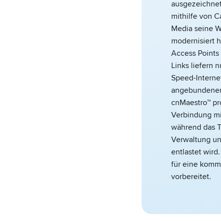
ausgezeichnet
mithilfe von 
Media seine WL
modernisiert h
Access Point
Links liefern
Speed-Internet
angebundenen
cnMaestro™ pro
Verbindung mi
während das T
Verwaltung un
entlastet wird
für eine kom
vorbereitet.