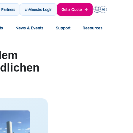
Partners
cnMaestro Login
Get a Quote
ts
News & Events
Support
Resources
dem
dlichen