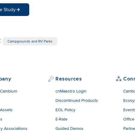
e Study
:
Campgrounds and RV Parks
pany
Resources
Con
 Cambium
cnMaestro Login
Cambi
Discontinued Products
Ecosy
 Assets
EOL Policy
Event
rs
E-Rate
Office
ry Associations
Guided Demos
Partne