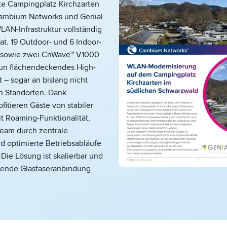
e Campingplatz Kirchzarten
Cambium Networks und Genial
AN-Infrastruktur vollständig
at. 19 Outdoor- und 6 Indoor-
s sowie zwei CnWave™ V1000
 nun flächendeckendes High-
 – sogar an bislang nicht
 Standorten. Dank
fitieren Gäste von stabiler
t Roaming-Funktionalität,
eam durch zentrale
d optimierte Betriebsabläufe
. Die Lösung ist skalierbar und
mende Glasfaseranbindung