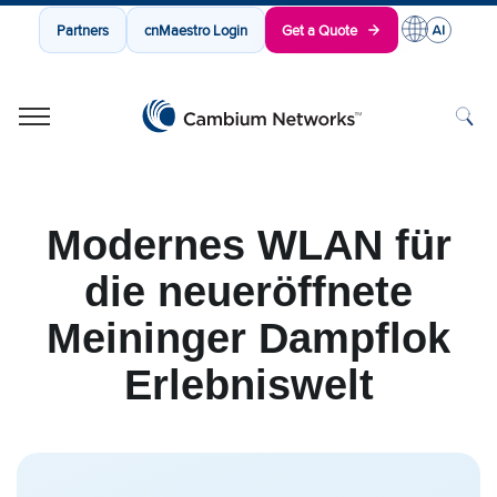
Partners
cnMaestro Login
Get a Quote
Cambium Networks
Wireless That Just Works
Skip to content
Modernes WLAN für
die neueröffnete
Meininger Dampflok
Erlebniswelt