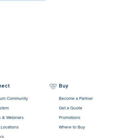
nect
Buy
um Community
Become a Partner
stem
Get a Quote
s & Webinars
Promotions
 Locations
Where to Buy
rs