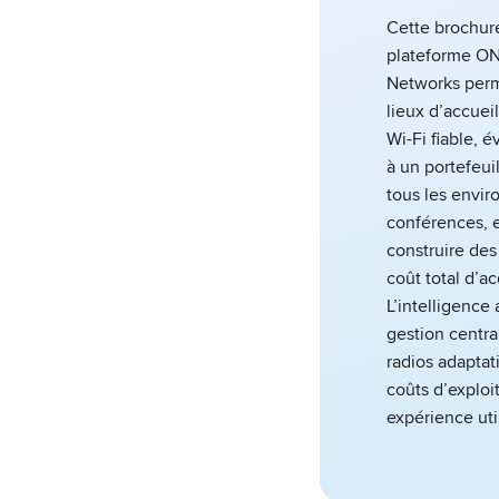
Cette brochur
plateforme O
Networks perme
lieux d’accuei
Wi-Fi fiable, 
à un portefeui
tous les envi
conférences, e
construire de
coût total d’ac
L’intelligence 
gestion centra
radios adaptat
coûts d’exploi
expérience uti