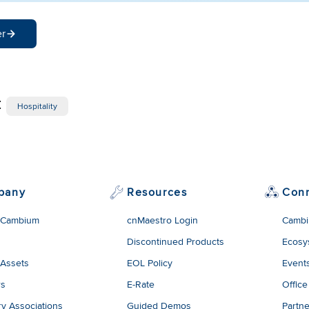
er
:
Hospitality
pany
Resources
Con
 Cambium
cnMaestro Login
Cambi
Discontinued Products
Ecosy
 Assets
EOL Policy
Event
rs
E-Rate
Office
ry Associations
Guided Demos
Partne