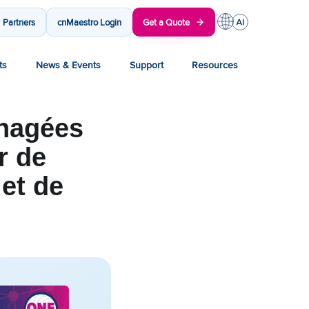
Partners
cnMaestro Login
Get a Quote
ts
News & Events
Support
Resources
anagées
r de
 et de