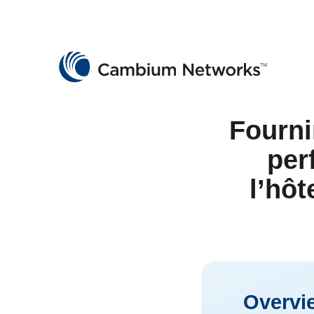
Cambium Networks
Wireless That Just Works
Skip to content
Fourni
per
l’hôt
Overvi