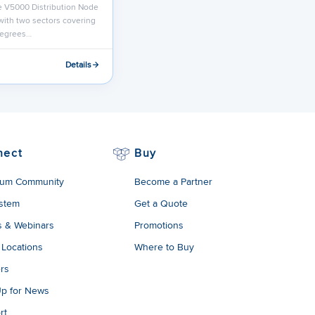
 V5000 Distribution Node
 with two sectors covering
degrees…
Details
nect
Buy
um Community
Become a Partner
stem
Get a Quote
s & Webinars
Promotions
 Locations
Where to Buy
rs
Up for News
rt