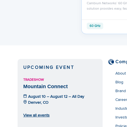
Cambium Networks’ 60 G
solution provides easy, fa
60 GHz
Com
UPCOMING EVENT
About
TRADESHOW
Blog
Mountain Connect
Brand
August 10 – August 12 – All Day
Caree
Denver, CO
Indust
View all events
Invest
Polici