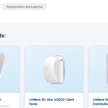
:
Transportation and Logistics
ts:
0
cnWave 60 GHz V2000 Client
cnWave 6
Node
Distribut
Wireless