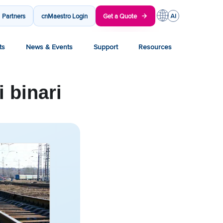
Partners
cnMaestro Login
Get a Quote
ts
News & Events
Support
Resources
 binari