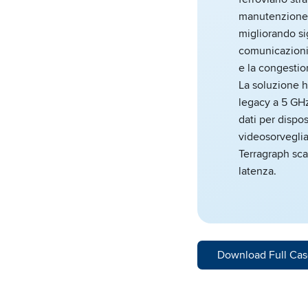
manutenzione, 
migliorando si
comunicazioni
e la congestio
La soluzione h
legacy a 5 GHz
dati per dispos
videosorvegli
Terragraph scal
latenza.
Download Full Cas