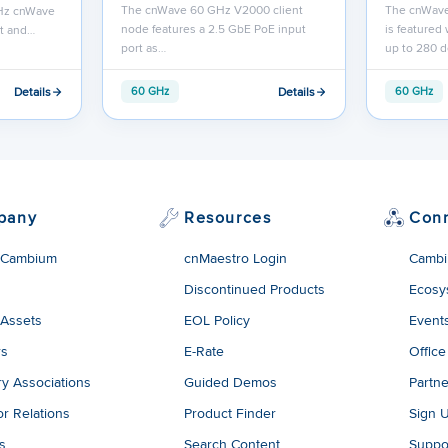
The cnWave 60 GHz V2000 client
The cnWave
Hz cnWave
node features a 2.5 GbE PoE input
is featured
st and…
port as…
up to 280 
Details
Details
60 GHz
60 GHz
pany
Resources
Con
 Cambium
cnMaestro Login
Cambi
Discontinued Products
Ecosy
 Assets
EOL Policy
Event
rs
E-Rate
Office
ry Associations
Guided Demos
Partne
or Relations
Product Finder
Sign 
es
Search Content
Suppo