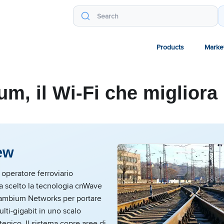
Products
Marke
m, il Wi-Fi che migliora i
ew
operatore ferroviario
a scelto la tecnologia cnWave
ambium Networks per portare
ulti-gigabit in uno scalo
ategico. Il sistema copre aree di