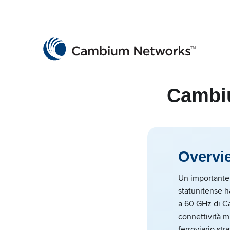
Cambium Networks
Wireless That Just Works
Skip to content
Cambiu
Overvi
Un importante 
statunitense h
a 60 GHz di C
connettività m
ferroviario str