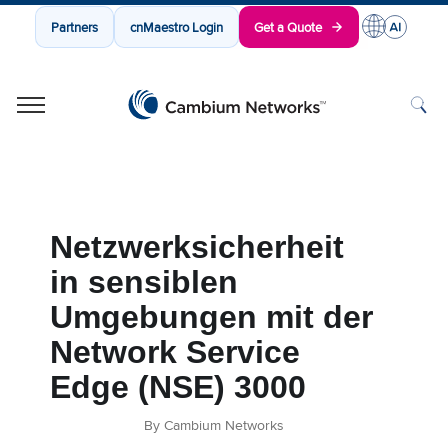
Partners
cnMaestro Login
Get a Quote
Cambium Networks
Wireless That Just Works
Skip to content
Netzwerksicherheit
in sensiblen
Umgebungen mit der
Network Service
Edge (NSE) 3000
By Cambium Networks