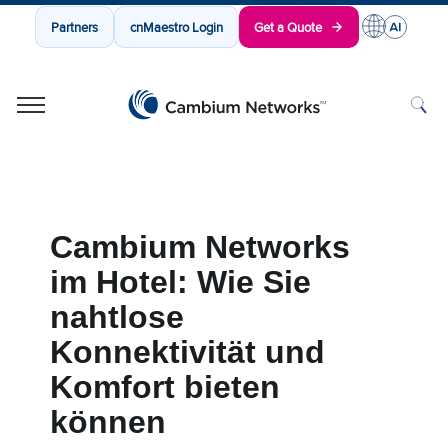
Partners
cnMaestro Login
Get a Quote
Cambium Networks
Wireless That Just Works
Skip to content
Cambium Networks
im Hotel: Wie Sie
nahtlose
Konnektivität und
Komfort bieten
können