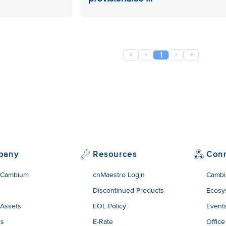
«
‹
›
»
1
pany
Resources
Con
 Cambium
cnMaestro Login
Cambi
Discontinued Products
Ecosy
 Assets
EOL Policy
Event
rs
E-Rate
Office