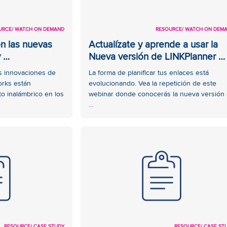
URCE
/ WATCH ON DEMAND
RESOURCE
/ WATCH ON DEM
on las nuevas
Actualízate y aprende a usar la
y …
Nueva versión de LINKPlanner …
s innovaciones de
La forma de planificar tus enlaces está
orks están
evolucionando. Vea la repetición de este
to inalámbrico en los
webinar donde conocerás la nueva versión
…
RESOURCE
/ CASE STUDY
RESOURCE
/ CASE ST