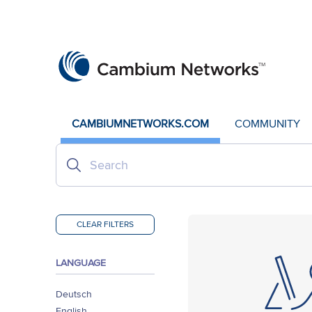
Cambium Networks
Wireless That Just Works
Skip to content
CAMBIUMNETWORKS.COM
COMMUNITY
CLEAR FILTERS
LANGUAGE
Deutsch
English