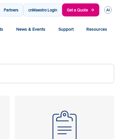
Partners
cnMaestro Login
Get a Quote
ts
News & Events
Support
Resources