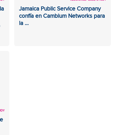
la
Jamaica Public Service Company
confía en Cambium Networks para
la …
a
UDY
de