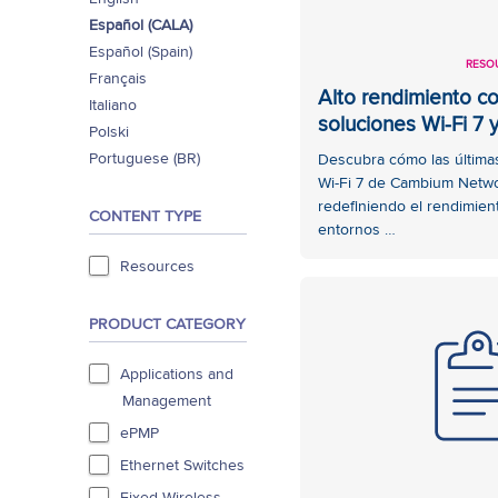
Español (CALA)
Español (Spain)
RESO
Français
Alto rendimiento c
Italiano
soluciones Wi-Fi 7 
Polski
Portuguese (BR)
Descubra cómo las última
Wi-Fi 7 de Cambium Netw
redefiniendo el rendimien
CONTENT TYPE
entornos …
Resources
PRODUCT CATEGORY
Applications and
Management
ePMP
Ethernet Switches
Fixed Wireless